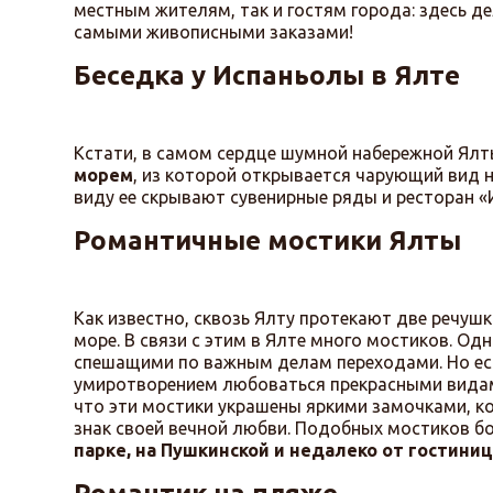
местным жителям, так и гостям города: здесь 
самыми живописными заказами!
Беседка у Испаньолы в Ялте
Кстати, в самом сердце шумной набережной Ялт
морем
, из которой открывается чарующий вид н
виду ее скрывают сувенирные ряды и ресторан «
Романтичные мостики Ялты
Как известно, сквозь Ялту протекают две речушк
море. В связи с этим в Ялте много мостиков. Од
спешащими по важным делам переходами. Но ест
умиротворением любоваться прекрасными видами
что эти мостики украшены яркими замочками, к
знак своей вечной любви. Подобных мостиков бо
парке, на Пушкинской и недалеко от гостин