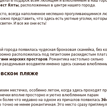
сделать подарок всем любящим и влюбленным в наш горо
мест Ялты
, расположенных в центре нашего города.
сто, всегда наполненное неспешно прогуливающимися л
ложно представить, что здесь есть уютные уголки, котор
ете». И все же они есть!
ой города появилась чудесная бронзовая скамейка, без к
кромно расположилась под гигантским раскидистым плат
тами морских просторов
. Романтика настолько сильно
не раздумывая воздвигли именно здесь скамью влюбленны
овском пляже
хим местечко, особенно летом, когда здесь проходят пр
денечки вполне просторно и уютно влюбленным парам
ем более что недавно на одном из причалов появилась
Эй
но точно не менее романтичная. Это место сразу приглянул