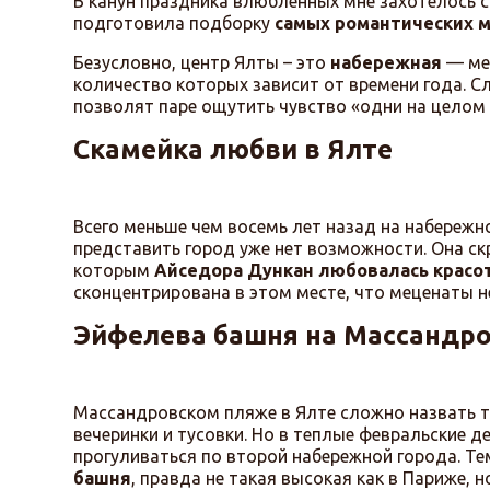
В канун праздника влюбленных мне захотелось 
подготовила подборку
самых романтических 
Безусловно, центр Ялты – это
набережная
— ме
количество которых зависит от времени года. С
позволят паре ощутить чувство «одни на целом св
Скамейка любви в Ялте
Всего меньше чем восемь лет назад на набережн
представить город уже нет возможности. Она с
которым
Айседора Дункан любовалась красо
сконцентрирована в этом месте, что меценаты 
Эйфелева башня на Массандр
Массандровском пляже в Ялте сложно назвать ти
вечеринки и тусовки. Но в теплые февральские 
прогуливаться по второй набережной города. Т
башня
, правда не такая высокая как в Париже, 