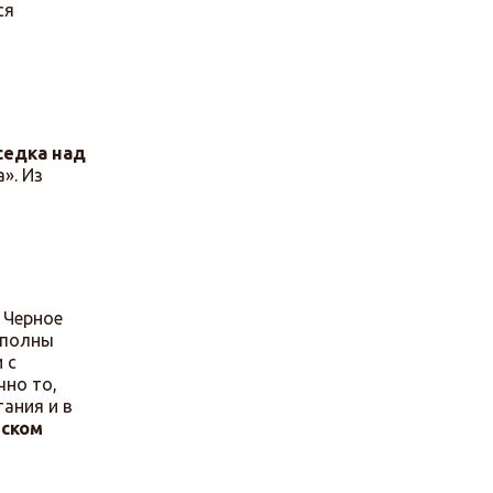
ся
седка над
». Из
 Черное
 полны
 с
чно то,
ания и в
рском