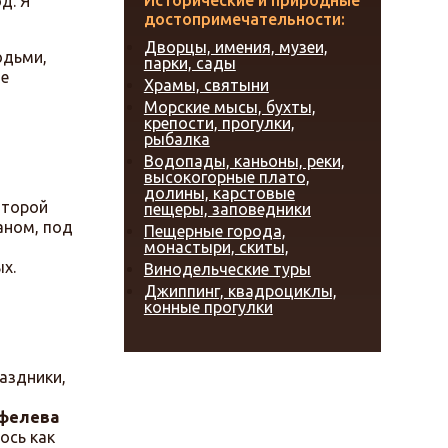
Исторические и природные
д. Я
достопримечательности:
Дворцы, имения, музеи,
юдьми,
парки, сады
ые
Храмы, святыни
Морские мысы, бухты,
крепости, прогулки,
рыбалка
Водопады, каньоны, реки,
высокогорные плато,
долины, карстовые
оторой
пещеры, заповедники
аном, под
Пещерные города,
монастыри, скиты,
х.
Винодельческие туры
Джиппинг, квадроциклы,
конные прогулки
аздники,
фелева
ось как