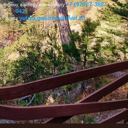
+7 (978) 7-388-
телефону, вайберу или вотсапу
042
yuliya.galuzina@mail.ru
эл. почте