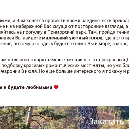
ыми, и Вам хочется провести время наедине, есть прекра
яже и на набережной Вас смущают посторонние взгляды, а
яйтесь на прогулку в Приморский парк. Там, пройдя тенн
танцией Вы найдете
маленький уютный пляж
, где в это 
ение, потому что здесь будете только Вы и море, а море,
Вам пользу и подарят нежные эмоции в этот прекрасный Д
подборку красивых романтических мест Ялты, но уже бл
евронии 8 июля. Но еще больше интересного я покажу и 
!
е и будьте любимыми
Заказать