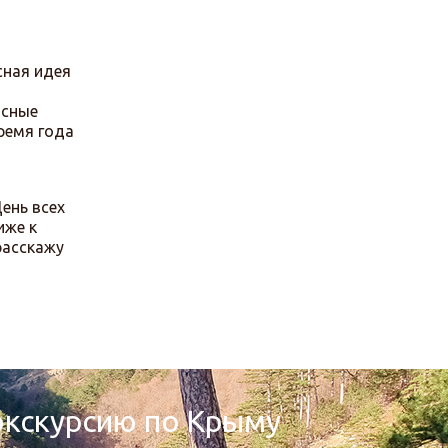
сная идея
исные
время года
ень всех
иже к
расскажу
 экскурсию по Крыму