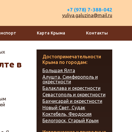
+7 (978) 7-388-042
yuliya.galuzina@mail.ru
анспорт
Карта Крыма
Контакты
ных
Достопримечательности
лте в
Крыма по городам:
Большая Ялта
Алушта, Симферополь и
окрестности
Балаклава и окрестности
Севастополь и окрестности
ным
Бахчисарай и окрестности
оей
Новый Свет, Судак
Коктебель, Феодосия
Белогорск, Старый Крым