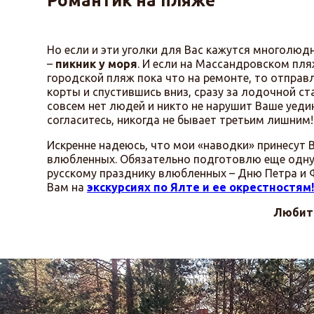
Романтик на пляже
Но если и эти уголки для Вас кажутся многолюдн
–
пикник у моря
. И если на Массандровском пл
городской пляж пока что на ремонте, то отправл
корты и спустившись вниз, сразу за лодочной с
совсем нет людей и никто не нарушит Ваше уедин
согласитесь, никогда не бывает третьим лишним!
Искренне надеюсь, что мои «наводки» принесут 
влюбленных. Обязательно подготовлю еще одну 
русскому празднику влюбленных – Дню Петра и Ф
Вам на
экскурсиях по Ялте и ее окрестностям
Любит