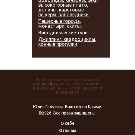
Водопады, каньоны, реки,
высокогорные плато,
долины, карстовые
пещеры, заповедники
Пещерные города,
монастыри, скиты,
Винодельческие туры
Джиппинг, квадроциклы,
конные прогулки
Вы можете найти меня на сайте
needguide.ru
, который предлагает
индивидуальных экскурсоводов по
всему миру
Юлия Галузина. Ваш гид по Крыму.
©2026. Все права защищены.
О себе
Отзывы