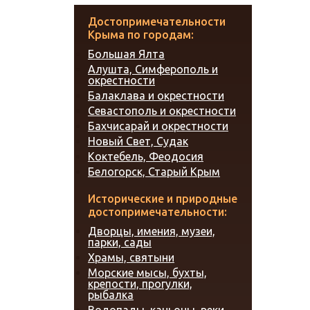
Достопримечательности
Крыма по городам:
Большая Ялта
Алушта, Симферополь и
окрестности
Балаклава и окрестности
Севастополь и окрестности
Бахчисарай и окрестности
Новый Свет, Судак
Коктебель, Феодосия
Белогорск, Старый Крым
Исторические и природные
достопримечательности:
Дворцы, имения, музеи,
парки, сады
Храмы, святыни
Морские мысы, бухты,
крепости, прогулки,
рыбалка