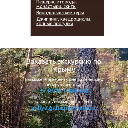
Пещерные города,
монастыри, скиты,
Винодельческие туры
Джиппинг, квадроциклы,
конные прогулки
Заказать экскурсию по
Крыму
Вы можете позвонить мне по телефону,
вайберу или вотсапу
+7 (978) 7-388-042
написать письмо по эл. почте
yuliya.galuzina@mail.ru