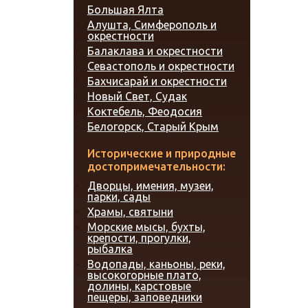
Большая Ялта
Алушта, Симферополь и
окрестности
Балаклава и окрестности
Севастополь и окрестности
Бахчисарай и окрестности
Новый Свет, Судак
Коктебель, Феодосия
Белогорск, Старый Крым
Исторические и природные
достопримечательности:
Дворцы, имения, музеи,
парки, сады
Храмы, святыни
Морские мысы, бухты,
крепости, прогулки,
рыбалка
Водопады, каньоны, реки,
высокогорные плато,
долины, карстовые
пещеры, заповедники