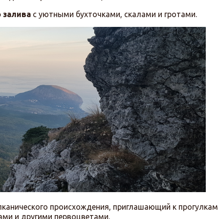
 залива
с уютными бухточками, скалами и гротами.
лканического происхождения, приглашающий к прогулкам
ами и другими первоцветами.