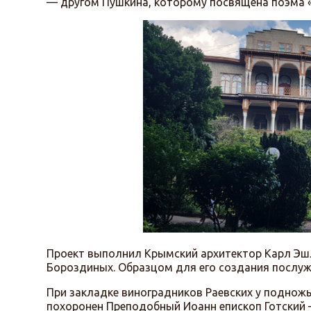
— другом Пушкина, которому посвящена поэма «
Проект выполнил Крымский архитектор Карл Эшл
Бороздиных. Образцом для его создания послужи
При закладке виноградников Раевских у поднож
похоронен Преподобный Иоанн епископ Готский –