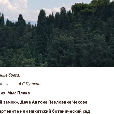
ные брега,
 луга…» А.С.Пушкин
ких. Мыс Плака
 замок», Дача Антона Павловича Чехова
артените или Никитский ботанический сад