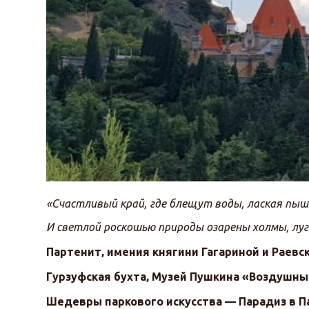
«Счастливый край, где блещут воды, лаская пыш
И светлой роскошью природы озарены холмы,
Партенит, имения княгини Гагариной и Раевс
Гурзуфская бухта,
Музей Пушкина «Воздушный
Шедевры паркового искусства — Парадиз в П