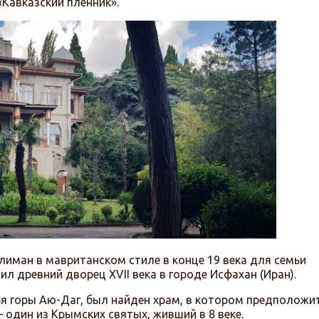
Кавказский пленник».
иман в мавританском стиле в конце 19 века для семьи
л древний дворец XVII века в городе Исфахан (Иран).
ья горы Аю-Даг, был найден храм, в котором предположи
 один из Крымских святых, живший в 8 веке.