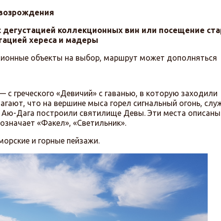
 возрождения
с дегустацией коллекционных вин или посещение ст
тацией хереса и мадеры
рсионные объекты на выбор, маршрут может дополняться
— с греческого «Девичий» с гаванью, в которую заходили
гают, что на вершине мыса горел сигнальный огонь, слу
 Аю-Дага построили святилище Девы. Эти места описаны
означает «Факел», «Светильник».
морские и горные пейзажи.