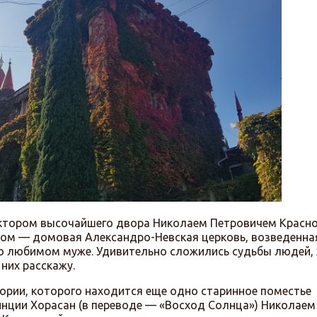
ектором высочайшего двора Николаем Петровичем Красн
ядом — домовая Александро-Невская церковь, возведенна
ячо любимом муже. Удивительно сложились судьбы людей,
 них расскажу.
тории, которого находится еще одно старинное поместье
инции Хорасан (в переводе — «Восход Солнца») Николаем