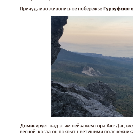
Причудливо живописное побережье
Гурзуфского
Доминирует над этим пейзажем гора Аю-Даг, ву
весной, когда он покрыт цветущими подснежник