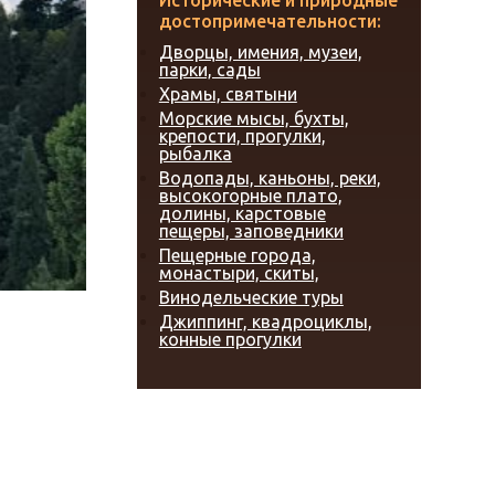
Исторические и природные
достопримечательности:
Дворцы, имения, музеи,
парки, сады
Храмы, святыни
Морские мысы, бухты,
крепости, прогулки,
рыбалка
Водопады, каньоны, реки,
высокогорные плато,
долины, карстовые
пещеры, заповедники
Пещерные города,
монастыри, скиты,
Винодельческие туры
Джиппинг, квадроциклы,
конные прогулки