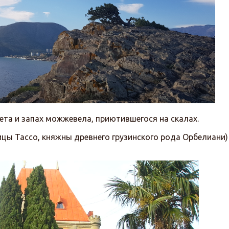
та и запах можжевела, приютившегося на скалах.
цы Тассо, княжны древнего грузинского рода Орбелиани)