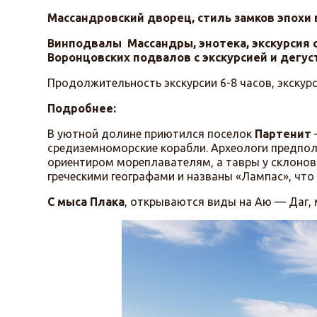
Массандровский дворец, стиль замков эпохи
Винподвалы Массандры, энотека, экскурсия 
Воронцовских подвалов с экскурсией и дегус
Продолжительность экскурсии 6-8 часов, экску
Подробнее:
В уютной долине приютился поселок
Партенит
средиземноморские корабли. Археологи предпола
ориентиром мореплавателям, а тавры у склонов
греческими географами и названы «Лампас», что 
С мыса Плака
, открываются виды на Аю — Даг, 