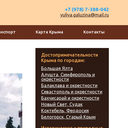
+7 (978) 7-388-042
yuliya.galuzina@mail.ru
анспорт
Карта Крыма
Контакты
Достопримечательности
Крыма по городам:
Большая Ялта
Алушта, Симферополь и
окрестности
Балаклава и окрестности
Севастополь и окрестности
Бахчисарай и окрестности
Новый Свет, Судак
Коктебель, Феодосия
Белогорск, Старый Крым