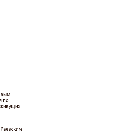
овым
я по
 живущих
 Раевским