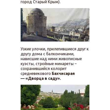
город Старый Крым).
Узкие улочки, прилепившиеся друг к
другу дома с балкончиками,
нависшие над ними живописные
куэсты, стройные минареты –
сохранившийся колорит
средневекового
Бахчисарая
— «Дворца в саду».