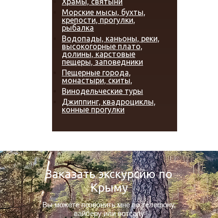
Храмы, святыни
Морские мысы, бухты,
крепости, прогулки,
рыбалка
Водопады, каньоны, реки,
высокогорные плато,
долины, карстовые
пещеры, заповедники
Пещерные города,
монастыри, скиты,
Винодельческие туры
Джиппинг, квадроциклы,
конные прогулки
Заказать экскурсию по
Крыму
Вы можете позвонить мне по телефону,
вайберу или вотсапу