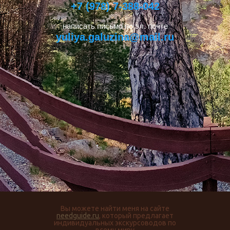
+7 (978) 7-388-042
написать письмо по эл. почте
yuliya.galuzina@mail.ru
Вы можете найти меня на сайте
needguide.ru
, который предлагает
индивидуальных экскурсоводов по
всему миру