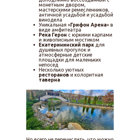
монетным двором,
мастерскими ремесленников,
античной усадьбой и усадьбой
винодела
Уникальная «
Грифон Арена
» в
виде амфитеатра
Река Герон
с юркими карпами
и живописным мостиком
Екатерининский парк
для
душевных прогулок и
атмосферные детские
площадки для маленьких
непосед
Несколько уютных
ресторанов
и колоритная
таверна
Но всего не перечислить, что можно