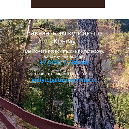
Заказать экскурсию по
Крыму
Вы можете позвонить мне по телефону,
вайберу или вотсапу
+7 (978) 7-388-042
написать письмо по эл. почте
yuliya.galuzina@mail.ru