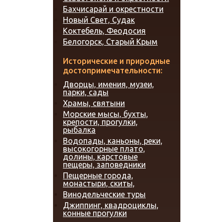
Бахчисарай и окрестности
Новый Свет, Судак
Коктебель, Феодосия
Белогорск, Старый Крым
Исторические и природные
достопримечательности:
Дворцы, имения, музеи,
парки, сады
Храмы, святыни
Морские мысы, бухты,
крепости, прогулки,
рыбалка
Водопады, каньоны, реки,
высокогорные плато,
долины, карстовые
пещеры, заповедники
Пещерные города,
монастыри, скиты,
Винодельческие туры
Джиппинг, квадроциклы,
конные прогулки