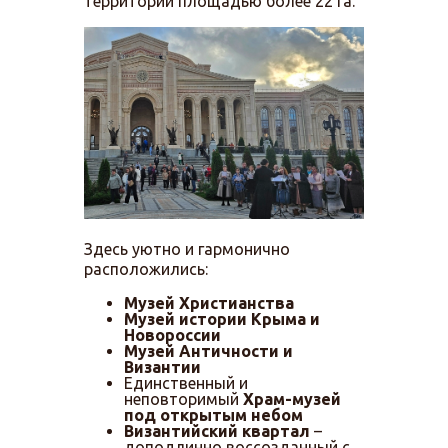
территории площадью более 22 га.
Здесь уютно и гармонично
расположились:
Музей Христианства
Музей истории Крыма и
Новороссии
Музей Античности и
Византии
Единственный и
неповторимый
Храм-музей
под открытым небом
Византийский квартал
–
доподлинно воссозданный с