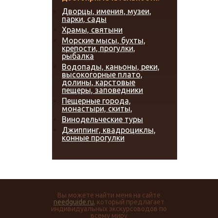
Дворцы, имения, музеи,
парки, сады
Храмы, святыни
Морские мысы, бухты,
крепости, прогулки,
рыбалка
Водопады, каньоны, реки,
высокогорные плато,
долины, карстовые
пещеры, заповедники
Пещерные города,
монастыри, скиты,
Винодельческие туры
Джиппинг, квадроциклы,
конные прогулки
Вы можете найти меня на сайте
needguide.ru
, который предлагает
индивидуальных экскурсоводов по
всему миру