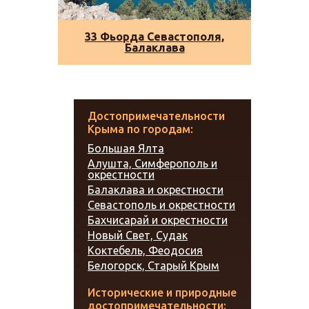
33 Фьорда Севастополя,
Балаклава
Достопримечательности
Крыма по городам:
Большая Ялта
Алушта, Симферополь и
окрестности
Балаклава и окрестности
Севастополь и окрестности
Бахчисарай и окрестности
Новый Свет, Судак
Коктебель, Феодосия
Белогорск, Старый Крым
Исторические и природные
достопримечательности: