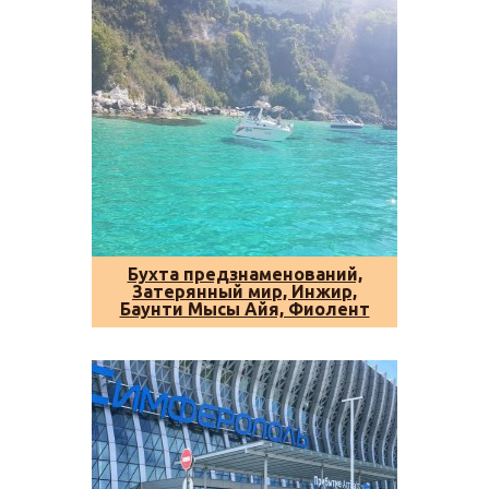
Бухта предзнаменований,
Затерянный мир, Инжир,
Баунти Мысы Айя, Фиолент