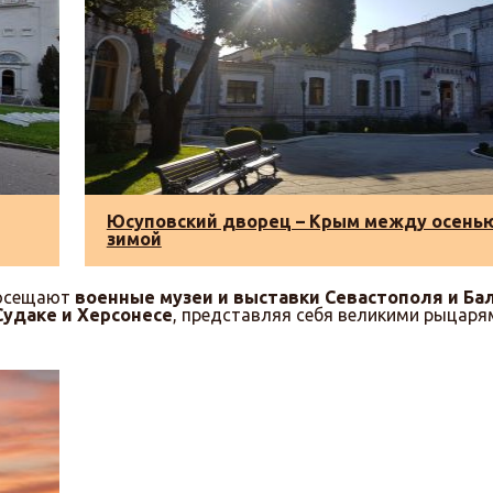
Юсуповский дворец – Крым между осенью
зимой
посещают
военные музеи и выставки Севастополя и Ба
Судаке и Херсонесе
, представляя себя великими рыцаря