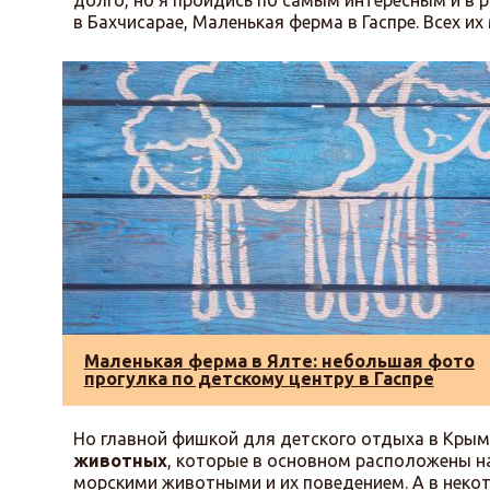
долго, но я пройдись по самым интересным и в р
в Бахчисарае, Маленькая ферма в Гаспре. Всех и
Маленькая ферма в Ялте: небольшая фото
прогулка по детскому центру в Гаспре
Но главной фишкой для детского отдыха в Крым
животных
, которые в основном расположены н
морскими животными и их поведением. А в нек