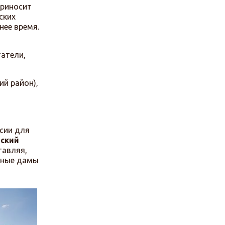
приносит
ских
нее время.
татели,
ий район),
рсии для
вский
тавляя,
атные дамы