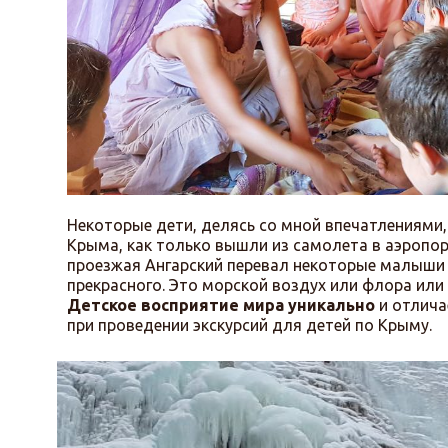
Некоторые дети, делясь со мной впечатлениями,
Крыма, как только вышли из самолета в аэропор
проезжая Ангарский перевал некоторые малыши 
прекрасного. Это морской воздух или флора или 
Детское восприятие мира уникально
и отлича
при проведении экскурсий для детей по Крыму.
Водопады Джур-Джур,
Учан-Су, Мердвень-
Тюбю,
Тисовый, Серебряные струи, Су-Учхан,
Гейзер, Панагия