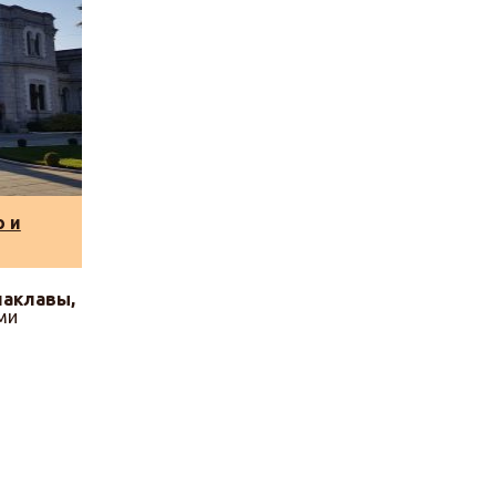
 и
лаклавы,
ми