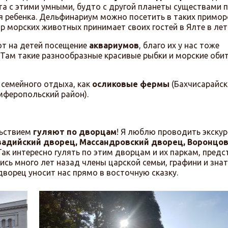
а с этими умными, будто с другой планеты существами 
я ребенка. Дельфинариум можно посетить в таких примор
р морских животных принимает своих гостей в Ялте в лет
ют на детей посещение
аквариумов
, благо их у нас тоже
Там такие разнообразные красивые рыбки и морские оби
 семейного отдыха, как
осликовые фермы
(Бахчисарайск
мферопольский район).
льствием
гуляют по дворцам
! Я люблю проводить экску
адийский дворец, Массандровский дворец, Воронцо
ак интересно гулять по этим дворцам и их паркам, предс
лись много лет назад члены царской семьи, графини и зн
дворец уносит нас прямо в восточную сказку.