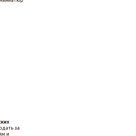
е миниатюр
ских
юдать за
ям и