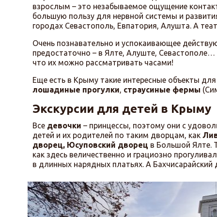
взрослым – это незабываемое ощущение контакт
большую пользу для нервной системы и развити
городах Севастополь, Евпатория, Алушта. А теат
Очень познавательно и успокаивающее действу
предостаточно – в Ялте, Алуште, Севастополе… 
что их можно рассматривать часами!
Еще есть в Крыму такие интересные объекты для
лошадиные прогулки
,
страусиные фермы
(Си
Экскурсии для детей в Крыму
Все
девочки
– принцессы, поэтому они с удово
детей и их родителей по таким дворцам, как
Лив
дворец, Юсуповский дворец
в Большой Ялте. Т
как здесь величественно и грациозно прогулива
в длинных нарядных платьях. А Бахчисарайский 