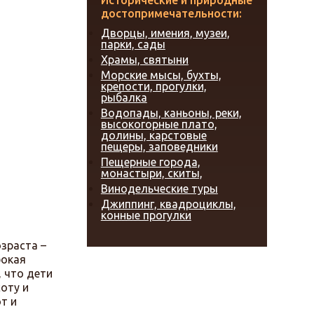
Исторические и природные
достопримечательности:
Дворцы, имения, музеи,
парки, сады
Храмы, святыни
Морские мысы, бухты,
крепости, прогулки,
рыбалка
Водопады, каньоны, реки,
высокогорные плато,
долины, карстовые
пещеры, заповедники
Пещерные города,
монастыри, скиты,
Винодельческие туры
Джиппинг, квадроциклы,
конные прогулки
зраста –
бокая
 что дети
оту и
т и