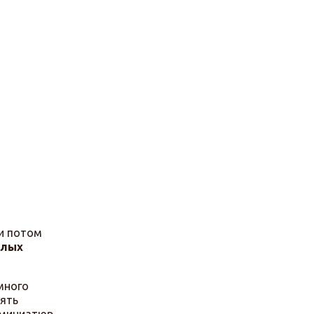
 и потом
слых
 много
лять