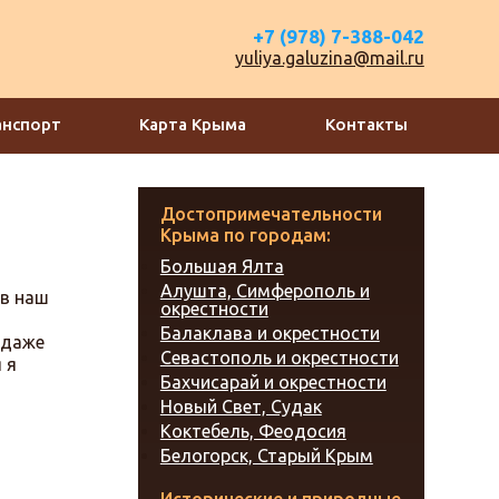
+7 (978) 7-388-042
yuliya.galuzina@mail.ru
анспорт
Карта Крыма
Контакты
Достопримечательности
Крыма по городам:
Большая Ялта
Алушта, Симферополь и
 в наш
окрестности
Балаклава и окрестности
(даже
Севастополь и окрестности
 я
Бахчисарай и окрестности
Новый Свет, Судак
Коктебель, Феодосия
Белогорск, Старый Крым