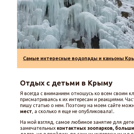
Чоргуньские каскады,
Каньоны Чернореченский,
Бельбекский, Большой
Река Сотера,
Озеро в Арпатском ущелье
Самые интересные водопады и каньоны Кр
Отдых с детьми в Крыму
Я всегда с вниманием отношусь ко всем своим к
присматриваясь к их интересам и реакциями. Ча
пишу статью о нем. Поэтому на моем сайте мож
мест
, а сколько я еще не опубликовала!..
На мой взгляд, самое любимое занятие для дете
замечательных
контактных зоопарков, больши