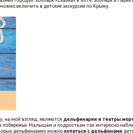
азных городах: зоопарк «Сказка» в Ялте, зоопарк в Парк
х можно включить в детские экскурсии по Крыму.
у, на мой взгляд, являются
дельфинарии и театры мор
а побережье. Малышам и подросткам так интересно набл
оторых дельфинариях можно
купаться с дельфинами
дет