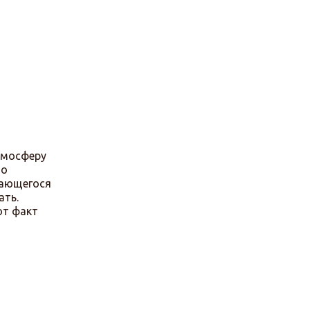
тмосферу
то
жающегося
ать.
от факт